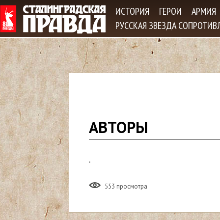
Jum
ИСТОРИЯ
ГЕРОИ
АРМИЯ
РУССКАЯ ЗВЕЗДА СОПРОТИВ
В
АВТОРЫ
ы
.
з
д
553 просмотра
е