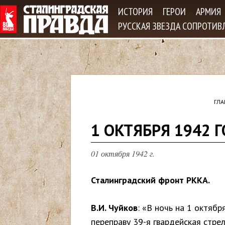
Jum
ИСТОРИЯ
ГЕРОИ
АРМИЯ
РУССКАЯ ЗВЕЗДА СОПРОТИВ
ГЛА
В
1 ОКТЯБРЯ 1942 
ы
01 октября 1942 г.
з
Сталинградский фронт РККА.
д
В.И. Чуйков
: «В ночь на 1 октябр
е
переправу 39-я гвардейская стрел