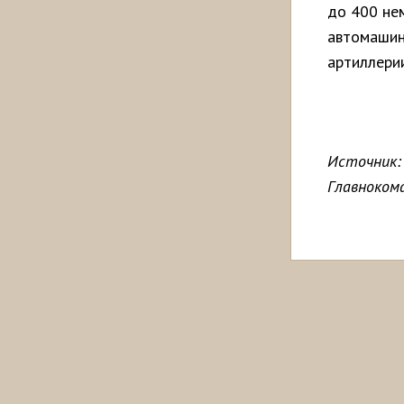
до 400 нем
автомашин
артиллери
Источник:
Главноком