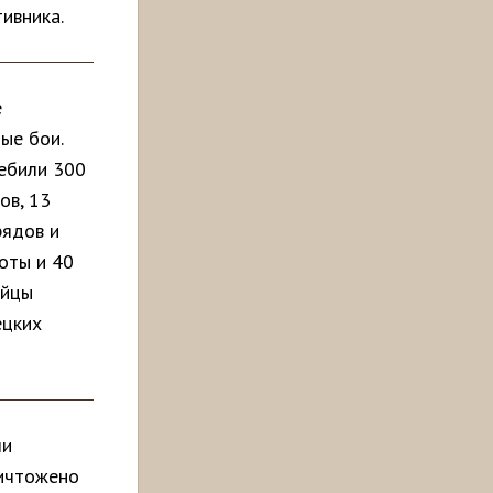
ивника.
е
ые бои.
ребили 300
ов, 13
рядов и
оты и 40
ойцы
ецких
ли
ничтожено