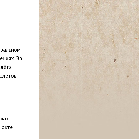
тральном
ениях. За
олёта
молётов
твах
 акте