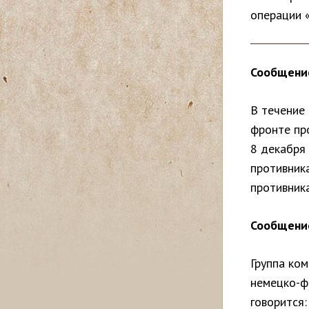
операции 
с
ь
Сообщение
В течение
фронте пр
8 декабря
противника
противника
Сообщение
Группа ком
немецко-ф
говорится: