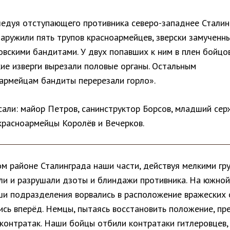
едуя отступающего противника северо-западнее Сталин
аружили пять трупов красноармейцев, зверски замученн
овскими бандитами. У двух попавших к ним в плен бойцо
ие изверги вырезали половые органы. Остальным
армейцам бандиты перерезали горло».
сали: майор Петров, санинструктор Борсов, младший сер
 красноармейцы Королёв и Вечерков.
м районе Сталинграда наши части, действуя мелкими гр
ли и разрушали дзоты и блиндажи противника. На южной
ши подразделения ворвались в расположение вражеских 
ись вперёд. Немцы, пытаясь восстановить положение, пр
 контратак. Наши бойцы отбили контратаки гитлеровцев,