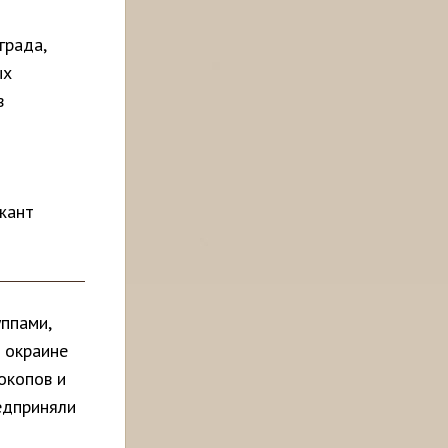
града,
ых
в
жант
уппами,
 окраине
окопов и
едприняли