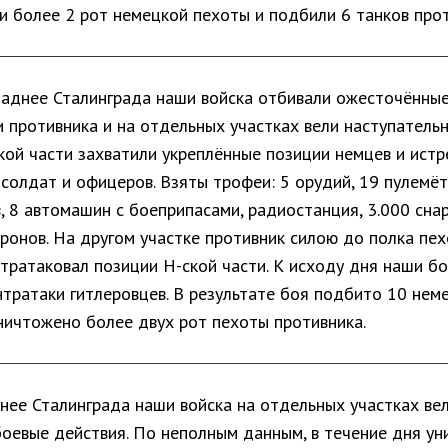
и более 2 рот немецкой пехоты и подбили 6 танков прот
паднее Сталинграда наши войска отбивали ожесточённы
 противника и на отдельных участках вели наступательн
кой части захватили укреплённые позиции немцев и ист
солдат и офицеров. Взяты трофеи: 5 орудий, 19 пулемёт
, 8 автомашин с боеприпасами, радиостанция, 3.000 сна
ронов. На другом участке противник силою до полка пех
нтратаковал позиции Н-ской части. К исходу дня наши б
нтратаки гитлеровцев. В результате боя подбито 10 нем
уничтожено более двух рот пехоты противника.
нее Сталинграда наши войска на отдельных участках ве
боевые действия. По неполным данным, в течение дня у