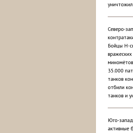
уничтожил
Северо-за
контратаки
Бойцы Н-с
вражеских 
миномётов
35.000 пат
танков ко
отбили ко
танков и 
Юго-запад
активные 