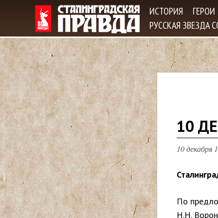
ИСТОРИЯ
ГЕРОИ
РУССКАЯ ЗВЕЗДА 
В
10 Д
ы
10 декабря 1
з
Сталингра
д
По предло
е
Н.Н. Воро