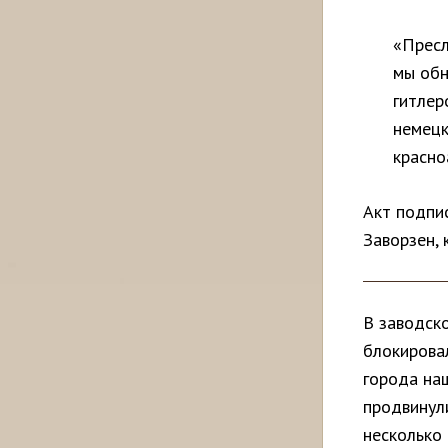
«Пресл
мы обн
гитлер
немецк
красно
Акт подпи
Заворзен,
В заводско
блокирова
города на
продвинул
несколько