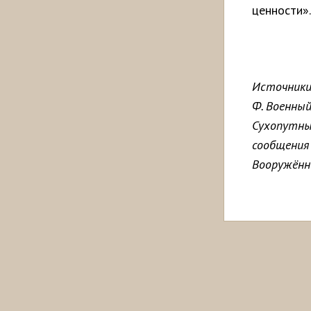
ценности».
Источники:
Ф. Военный
Сухопутных
сообщения
Вооружённ