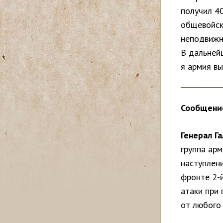
получил 4
с
общевойск
ь
неподвижн
В дальней
я армия в
Сообщение
Генерал Г
группа ар
наступлени
фронте 2-й
атаки при
от любого 