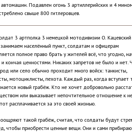
7 автомашин. Подавлен огонь 3 артиллерийских и 4 мино
стреблено свыше 800 гитлеровцев.
олдат 3 артполка 3 немецкой мотодивизии О. Кацевский 
 занимаем населённый пункт, солдатам и офицерам
яется полное право брать у жителей всё, что угодно, н
й и кончая ценностями. Никаких запретов не было и нет. 
род или село обычно проходит много войск: танкисты,
ты, мотоциклисты, пехота. Каждый раз, когда вступает 
инается новый грабёж. Кто не хочет добровольно расста
ществом или выказывает непочтительное отношение к н
тот расплачивается за это своей жизнью.
оощряют такой грабёж, считая, что солдаты будут стре
ёд, чтобы приобрести ценные вещи. Они и сами прибираю