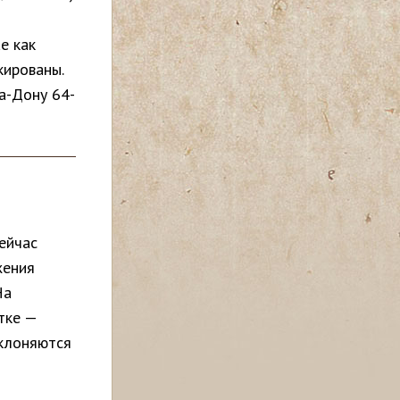
е как
кированы.
а-Дону 64-
Сейчас
жения
На
тке —
уклоняются