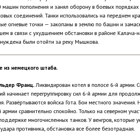
0 машин пополнения и занял оборону в боевых порядках
овых соединений. Танки использовались на переднем кра
ые огневые точки — закопаны в землю по башни и замас
шем в связи с ухудшением обстановки в районе Калача-н
ынуждена были отойти за реку Мышкова.
 из немецкого штаба.
альдер Франц.
Ликвидирован котел в полосе 6-й армии. 
мий начинает перегруппировку сил 6-й армии для продол
я. Развёртываются войска Гота. Бои местного значения. 
 армии сравнительно спокойно. Только на северном учас
 поддержке многочисленных танков. У венгров, которые 
удара противника, обстановка все более безотрадная.