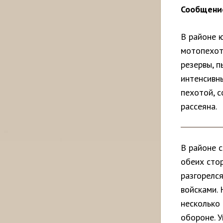
Сообщение
В районе 
мотопехот
резервы, 
интенсивн
пехотой, с
рассеяна.
В районе 
обеих стор
разгорелс
войсками.
несколько 
обороне. 