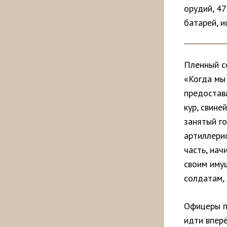
орудий, 4
батарей, и
Пленный с
«Когда мы
предоставл
кур, свине
занятый го
артиллерис
часть, нач
своим иму
солдатам, 
Офицеры п
идти впер