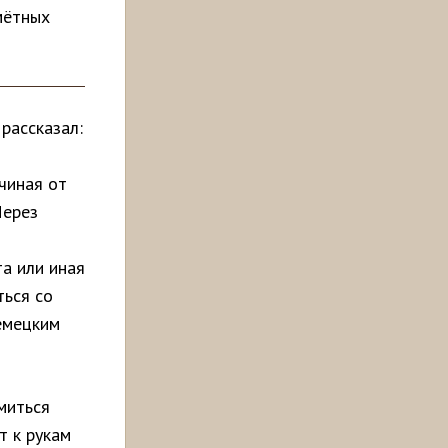
мётных
рассказал:
ачиная от
Через
та или иная
ться со
емецким
миться
т к рукам