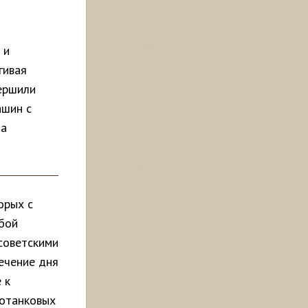
 и
гивая
вершили
ашин с
ла
орых с
 бой
советскими
ечение дня
 к
вотанковых