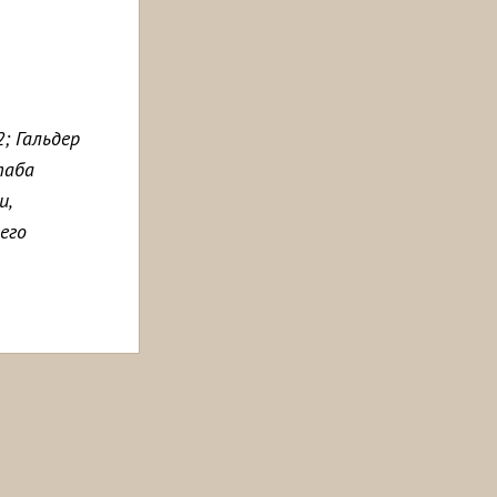
; Гальдер
таба
и,
его