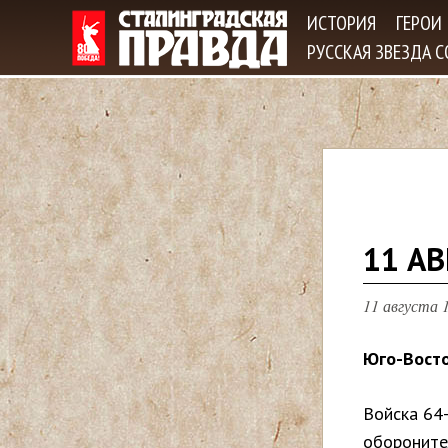
ИСТОРИЯ
ГЕРОИ
РУССКАЯ ЗВЕЗДА 
В
11 АВ
ы
11 августа 1
з
Юго-Восто
д
Войска 64-
е
обороните