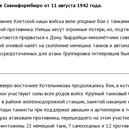
 Совинформбюро от 11 августа 1942 года.
южнее Клетской наши войска вели упорные бои с танками
ой противника. Немцы несут огромные потери, но, подтя
пытаются прорваться к Дону. Гвардейцы-миномётчики со
ый огневой налёт на скопление немецких танков и автом
осредоточенных для атаки. Группировка гитлеровцев бы
северо-восточнее Котельникова продолжались бои, в кот
он участвуют силы всех родов войск. Крупный танковый
я в районе железнодорожной станции, занятой накануне 
 Наши танкисты при поддержке авиации и артиллерии в т
раз атаковали противника, перешедшего на этом участке
Уничтожены 21 немецкий танк, 7 самоходных и 12 проти