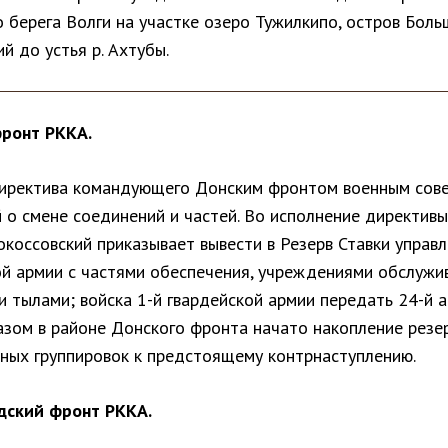
 берега Волги на участке озеро Тужилкипо, остров Бол
й до устья р. Ахтубы.
ронт РККА.
иректива командующего Донским фронтом военным сове
 о смене соединений и частей. Во исполнение директивы
Рокоссовский приказывает вывести в Резерв Ставки управл
ой армии с частями обеспечения, учреждениями обслужи
 тылами; войска 1-й гвардейской армии передать 24-й а
азом в районе Донского фронта начато накопление резе
рных группировок к предстоящему контрнаступлению.
дский фронт РККА.