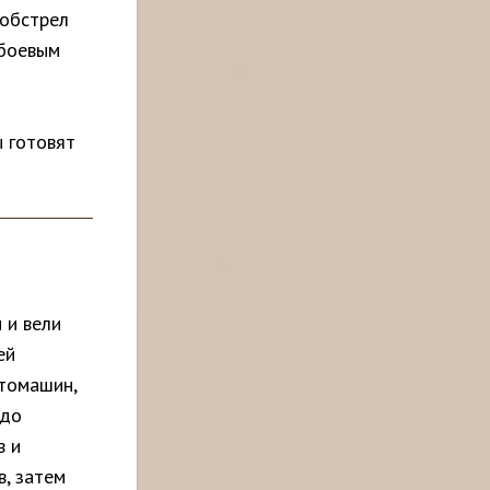
 обстрел
 боевым
ы готовят
 и вели
ей
втомашин,
 до
в и
в, затем