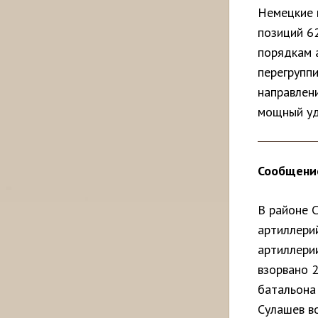
Немецкие 
позиций 6
порядкам 
перегруппи
направлени
мощный уд
Сообщение
В районе 
артиллери
артиллери
взорвано 
батальона 
Сулашев во