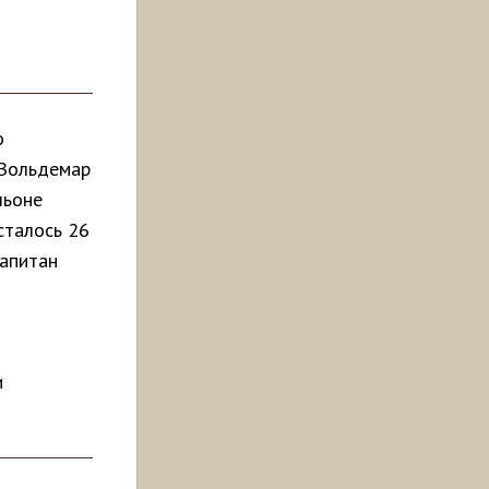
о
 Вольдемар
льоне
сталось 26
капитан
и