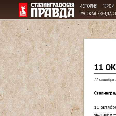
ИСТОРИЯ
ГЕРОИ
РУССКАЯ ЗВЕЗДА 
В
11 ОК
ы
11 октября 1
з
Сталингра
д
11 октябр
е
указание 