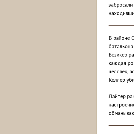
забросали
находивши
В районе С
батальона
Безикер р
каждая рот
человек, в
Келлер уб
Лайтер ра
настроени
обманываю