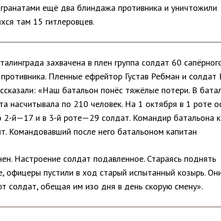
 гранатами ещё два блиндажа противника и уничтожили
хся там 15 гитлеровцев.
талинграда захвачена в плен группа солдат 60 сапёрног
 противника. Пленные ефрейтор Густав Ребман и солдат
ассказали: «Наш батальон понёс тяжёлые потери. В бата
а насчитывала по 210 человек. На 1 октября в 1 роте о
о 2-й—17 и в 3-й роте—29 солдат. Командир батальона 
ит. Командовавший после него батальоном капитан
нен. Настроение солдат подавленное. Стараясь поднять
е, офицеры пустили в ход старый испытанный козырь. Он
т солдат, обещая им изо дня в день скорую смену».