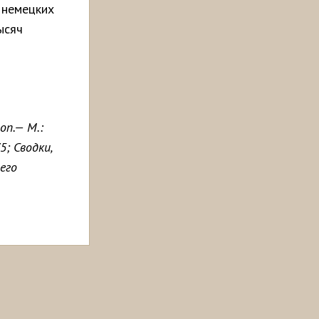
 немецких
ысяч
оп.— М.:
5; Сводки,
его