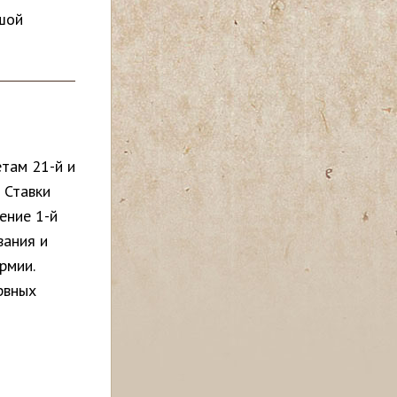
ьшой
там 21-й и
 Ставки
ение 1-й
вания и
рмии.
рвных