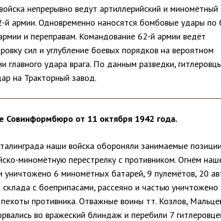
войска непрерывно ведут артиллерийский и миномётный
2-й армии. Одновременно наносятся бомбовые удары по
армии и переправам. Командование 62-й армии ведёт
ровку сил и углубление боевых порядков на вероятном
и главного удара врага. По данным разведки, гитлеровц
ар на Тракторный завод.
 Совинформбюро от 11 октября 1942 года.
Сталинграда наши войска обороняли занимаемые позиции
йско-миномётную перестрелку с противником. Огнём наш
и уничтожено 6 миномётных батарей, 9 пулемётов, 20 а
2 склада с боеприпасами, рассеяно и частью уничтожено
пехоты противника. Отважные воины тт. Козлов, Мальце
рвались во вражеский блиндаж и перебили 7 гитлеровце