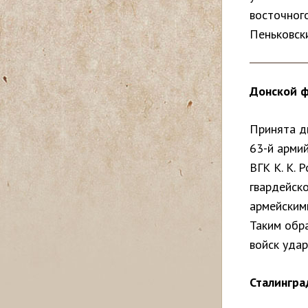
восточного
с
Пеньковски
ь
Донской ф
Принята д
63-й армий
ВГК К. К. 
гвардейск
армейскими
Таким обр
войск уда
Сталингра