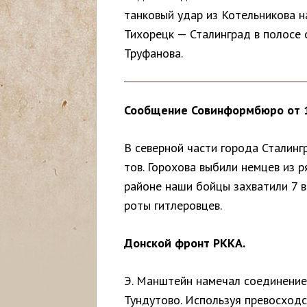
танковый удар из Котельникова н
с
Тихорецк — Сталинград в полосе 
ь
Труфанова.
Сообщение Совинформбюро от 1
В северной части города Сталин
тов. Горохова выбили немцев из 
районе наши бойцы захватили 7 
роты гитлеровцев.
Донской фронт РККА.
Э. Манштейн намечал соединение
Тундутово. Используя превосходст