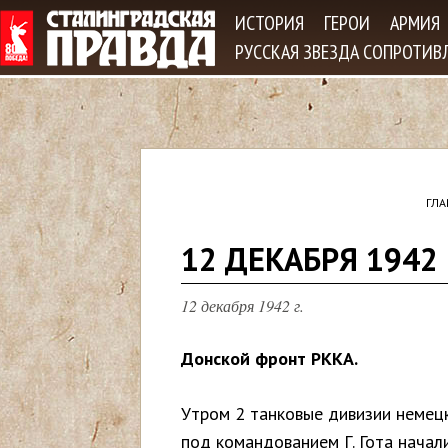
Jum
ИСТОРИЯ
ГЕРОИ
АРМИЯ
РУССКАЯ ЗВЕЗДА СОПРОТИВ
ГЛА
В
12 ДЕКАБРЯ 1942
ы
12 декабря 1942 г.
з
Донской фронт РККА.
д
Утром 2 танковые дивизии немец
е
под командованием Г. Гота начал