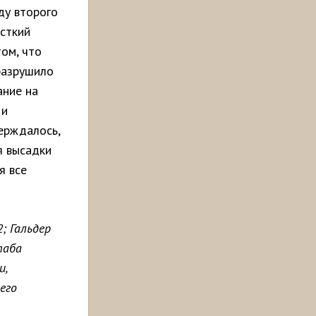
оду второго
есткий
ом, что
разрушило
ание на
 и
ерждалось,
я высадки
я все
; Гальдер
таба
и,
его