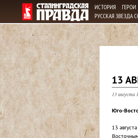
ИСТОРИЯ
ГЕРОИ
РУССКАЯ ЗВЕЗДА 
В
13 АВ
ы
13 августа 1
з
Юго-Восто
д
13 август
е
Восточным 