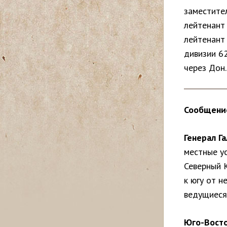
заместите
с
лейтенант 
ь
лейтенант 
дивизии 62
через Дон.
Сообщение
Генерал Г
местные у
Северный 
к югу от н
ведущиеся
Юго-Восто