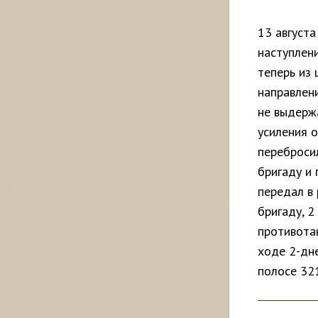
13 августа
наступлен
теперь из 
направлен
не выдержа
усиления о
переброси
бригаду и
передал в
бригаду, 2
противотан
ходе 2-дн
полосе 321