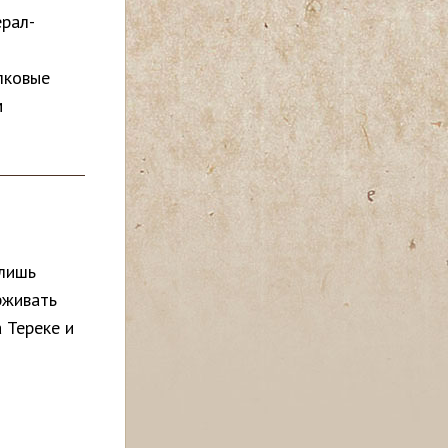
ерал-
елковые
м
 лишь
рживать
 Тереке и