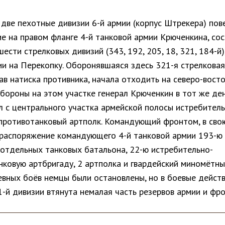
 две пехотные дивизии 6-й армии (корпус Штрекера) пов
ие на правом фланге 4-й танковой армии Крюченкина, со
шести стрелковых дивизий (343, 192, 205, 18, 321, 184-й),
ии на Перекопку. Оборонявшаяся здесь 321-я стрелковая
в натиска противника, начала отходить на северо-восто
бороны на этом участке генерал Крюченкин в тот же де
л с центрального участка армейской полосы истребител
 противотанковый артполк. Командующий фронтом, в сво
 распоряжение командующего 4-й танковой армии 193-ю
 отдельных танковых батальона, 22-ю истребительно-
ковую артбригаду, 2 артполка и гвардейский миномётны
евных боёв немцы были остановлены, но в боевые действ
-й дивизии втянута немалая часть резервов армии и фр