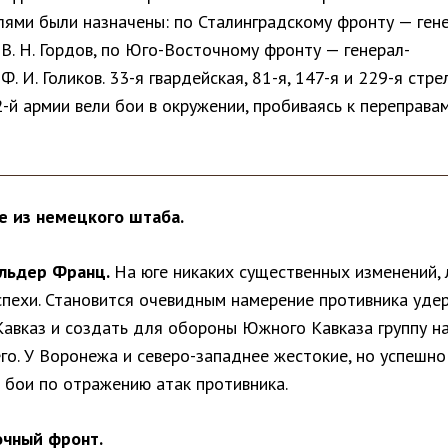
лями были назначены: по Сталинградскому фронту — ген
В. Н. Гордов, по Юго-Восточному фронту — генерал-
Ф. И. Голиков. 33-я гвардейская, 81-я, 147-я и 229-я стр
-й армии вели бои в окружении, пробиваясь к переправа
 из немецкого штаба.
альдер Франц.
На юге никаких существенных изменений,
спехи. Становится очевидным намерение противника уде
Кавказ и создать для обороны Южного Кавказа группу на
его. У Воронежа и северо-западнее жестокие, но успешно
 бои по отражению атак противника.
чный фронт.