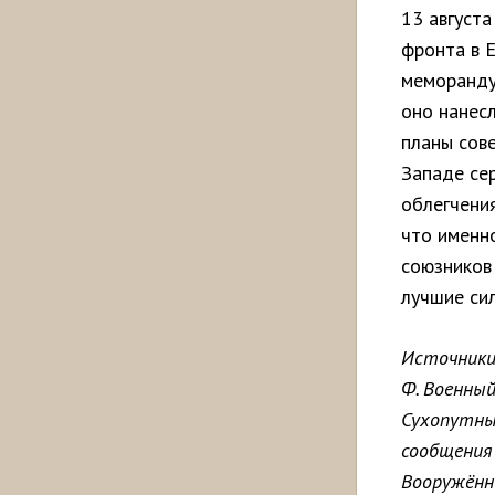
13 августа
фронта в Е
меморанду
оно нанес
планы сов
Западе се
облегчени
что именн
союзников 
лучшие си
Источники:
Ф. Военный
Сухопутных
сообщения
Вооружённ