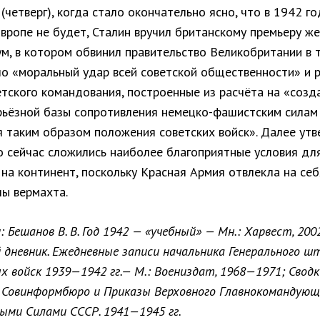
 (четверг), когда стало окончательно ясно, что в 1942 г
вропе не будет, Сталин вручил британскому премьеру ж
м, в котором обвинил правительство Великобритании в т
ло «моральный удар всей советской общественности» и 
етского командования, построенные из расчёта на «созд
рьёзной базы сопротивления немецко-фашистским силам
я таким образом положения советских войск». Далее утв
о сейчас сложились наиболее благоприятные условия дл
на континент, поскольку Красная Армия отвлекла на себ
лы вермахта.
 Бешанов В. В. Год 1942 — «учебный» — Мн.: Харвест, 2002
 дневник. Ежедневные записи начальника Генерального ш
 войск 1939—1942 гг.— М.: Воениздат, 1968—1971; Сводк
 Совинформбюро и Приказы Верховного Главнокомандующ
ыми Силами СССР. 1941—1945 гг.