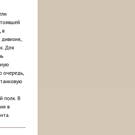
ели
стоявшей
 в
 дивизия,
к. Для
нь
ьную
ю очередь,
 танковую
й полк. В
ия в
онта.