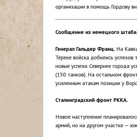
организации в помощь Гордову вн
с
ь
Сообщение из немецкого штаба
Генерал Гальдер Франц.
На Кавк
Тереке войска добились успехов 
новые успехи. Севернее города 
(150 танков). На остальном фрон
усиленным атакам позиции у Воро
Сталинградский фронт РККА.
Новое наступление планировалось
армий, но на другом участке — ю