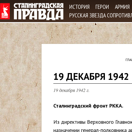
Jum
ИСТОРИЯ
ГЕРОИ
АРМИЯ
РУССКАЯ ЗВЕЗДА СОПРОТИВ
ГЛА
В
19 ДЕКАБРЯ 1942
ы
19 декабря 1942 г.
з
Сталинградский фронт РККА.
д
Из директивы Верховного Главно
е
назначении генерал-полковника а