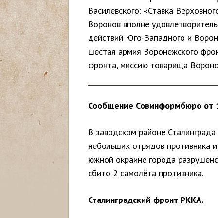
Василевского: «Ставка Верховног
с
Воронов вполне удовлетворитель
ь
действий Юго-Западного и Вороне
шестая армия Воронежского фро
фронта, миссию товарища Вороно
Сообщение Совинформбюро от 1
В заводском районе Сталинграда
небольших отрядов противника и 
южной окраине города разрушено
сбито 2 самолёта противника.
Сталинградский фронт РККА.