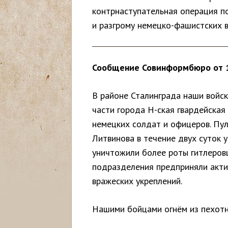
контрнаступательная операция п
с
и разгрому немецко-фашистских в
ь
Сообщение Совинформбюро от 1
В районе Сталинграда наши войск
части города Н-ская гвардейская
немецких солдат и офицеров. Пу
Литвинова в течение двух суток 
уничтожили более роты гитлеров
подразделения предприняли акти
вражеских укреплений.
Нашими бойцами огнём из пехотн