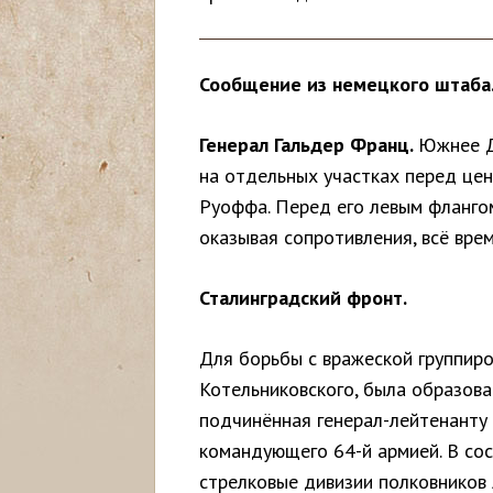
с
ь
Сообщение из немецкого штаба
Генерал Гальдер Франц.
Южнее Д
на отдельных участках перед цен
Руоффа. Перед его левым флангом
оказывая сопротивления, всё вре
Сталинградский фронт.
Для борьбы с вражеской группиро
Котельниковского, была образова
подчинённая генерал-лейтенанту 
командующего 64-й армией. В сос
стрелковые дивизии полковников А