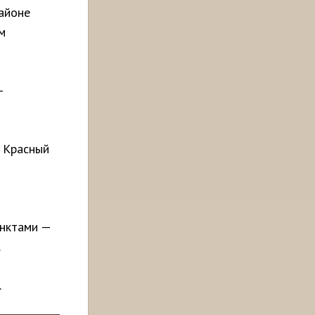
районе
м
-
 Красный
унктами —
.
.