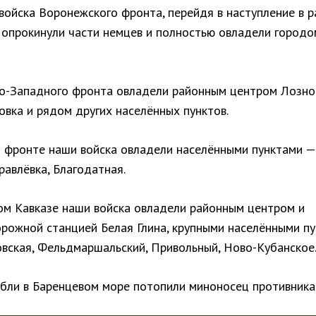
войска Воронежского фронта, перейдя в наступление в 
 опрокинули части немцев и полностью овладели городо
о-Западного фронта овладели районным центром Лозно
овка и рядом других населённых пунктов.
фронте наши войска овладели населёнными пунктами —
авлёвка, Благодатная.
ом Кавказе наши войска овладели районным центром и
рожной станцией Белая Глина, крупными населёнными п
вская, Фельдмаршальский, Привольный, Ново-Кубанское
бли в Баренцевом море потопили миноносец противника