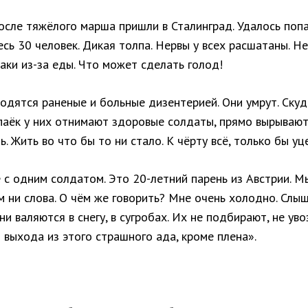
осле тяжёлого марша пришли в Сталинград. Удалось попа
есь 30 человек. Дикая толпа. Нервы у всех расшатаны. 
аки из-за еды. Что может сделать голод!
одятся раненые и больные дизентерией. Они умрут. Скуд
аёк у них отнимают здоровые солдаты, прямо вырывают и
ь. Жить во что бы то ни стало. К чёрту всё, только бы уце
 с одним солдатом. Это 20-летний парень из Австрии. М
м ни слова. О чём же говорить? Мне очень холодно. Слы
ни валяются в снегу, в сугробах. Их не подбирают, не увоз
 выхода из этого страшного ада, кроме плена».