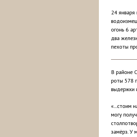
24 января
водоизмещ
огонь 6 ар
два желез
пехоты пр
В районе 
роты 578 
выдержки и
«...стоим 
могу получ
столпотвор
замёрз. У 