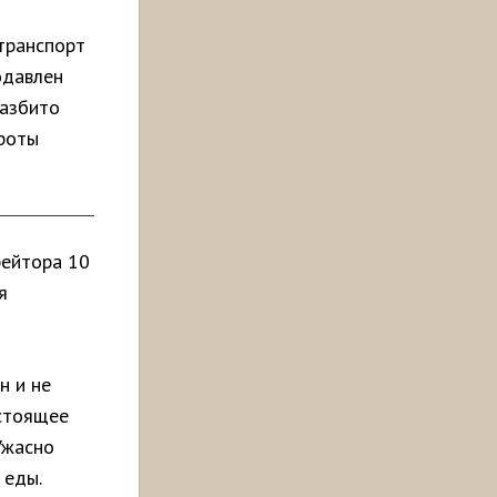
транспорт
одавлен
разбито
 роты
рейтора 10
я
н и не
астоящее
Ужасно
 еды.