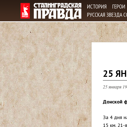
ИСТОРИЯ
ГЕРОИ
РУССКАЯ ЗВЕЗДА 
В
25 ЯН
ы
25 января 19
з
Донской ф
д
За 4 дня 
е
15 км. 21-