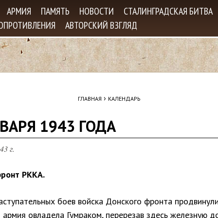
Jump to navigation
АРМИЯ
ПАМЯТЬ
НОВОСТИ
СТАЛИНГРАДСКАЯ БИТВА
СОПРОТИВЛЕНИЯ
АВТОРСКИЙ ВЗГЛЯД
›
ГЛАВНАЯ
КАЛЕНДАРЬ
ВАРЯ 1943 ГОДА
43 г.
ронт РККА.
наступательных боев войска Донского фронта продвинули
я армия овладела Гумраком, перерезав здесь железную до