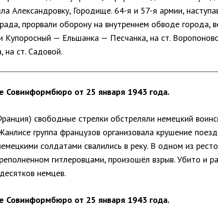
ла Александровку, Городище. 64-я и 57-я армии, наступа
рада, прорвали оборону на внутреннем обводе города, в
 Купоросный — Ельшанка — Песчанка, на ст. Воропоново,
, на ст. Садовой.
 Совинформбюро от 25 января 1943 года.
Франция) свободные стрелки обстреляли немецкий воинс
 Жанлисе группа французов организовала крушение поезд
немецкими солдатами свалились в реку. В одном из рест
ереполненном гитлеровцами, произошёл взрыв. Убито и р
десятков немцев.
 Совинформбюро от 25 января 1943 года.