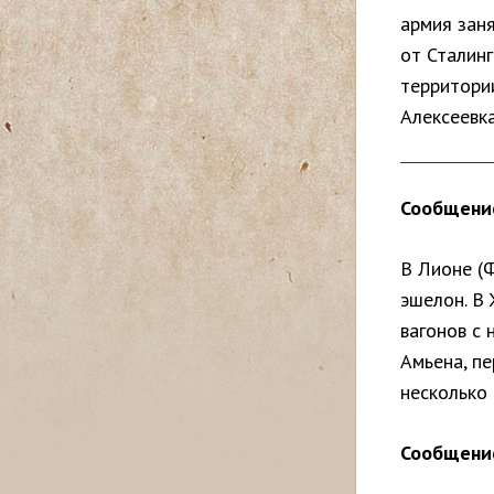
армия заня
с
от Сталинг
ь
территории
Алексеевка
Сообщение
В Лионе (
эшелон. В
вагонов с 
Амьена, п
несколько 
Сообщение