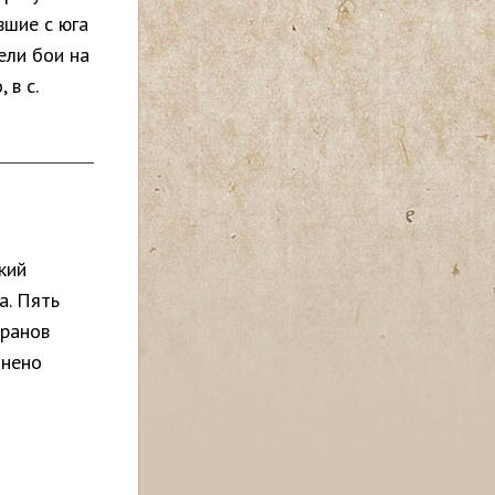
вшие с юга
ели бои на
 в с.
кий
а. Пять
оранов
анено