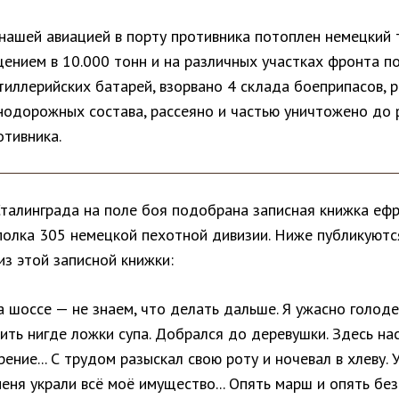
 нашей авиацией в порту противника потоплен немецкий 
ением в 10.000 тонн и на различных участках фронта п
тиллерийских батарей, взорвано 4 склада боеприпасов, 
нодорожных состава, рассеяно и частью уничтожено до
отивника.
Сталинграда на поле боя подобрана записная книжка еф
полка 305 немецкой пехотной дивизии. Ниже публикуютс
з этой записной книжки:
на шоссе — не знаем, что делать дальше. Я ужасно голоде
ить нигде ложки супа. Добрался до деревушки. Здесь н
ение... С трудом разыскал свою роту и ночевал в хлеву. 
меня украли всё моё имущество... Опять марш и опять без