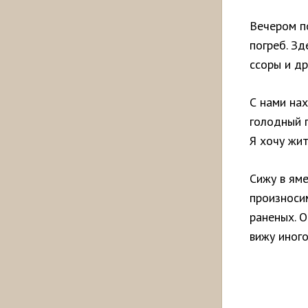
Вечером п
погреб. Зд
ссоры и др
С нами нах
голодный п
Я хочу жит
Сижу в яме
произноси
раненых. О
вижу иного