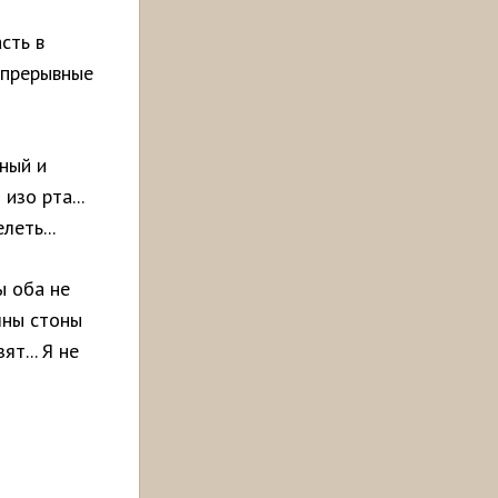
сть в
Непрерывные
ный и
зо рта...
леть...
ы оба не
шны стоны
ят... Я не