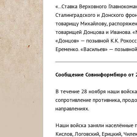
«...Ставка Верховного Главноком
с
Сталинградского и Донского фро
ь
товарищу Михайлову, распоряжен
товарищей Донцова и Иванова. «М
«Донцов» — позывной К.К. Рокосс
Еременко. «Васильев» — позывной 
Сообщение Совинформбюро от 2
В течение 28 ноября наши войска
сопротивление противника, прод
направлениях.
Наши войска заняли населённые п
Кислов, Логовский, Ерицкий, Чиле