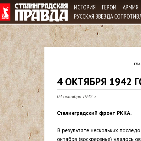
Jum
ИСТОРИЯ
ГЕРОИ
АРМИЯ
РУССКАЯ ЗВЕЗДА СОПРОТИВ
ГЛА
В
4 ОКТЯБРЯ 1942 
ы
04 октября 1942 г.
з
Сталинградский фронт РККА.
д
В результате нескольких последо
е
октября (воскресенье) удалось о