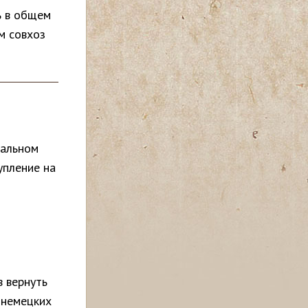
ь в общем
м совхоз
ральном
упление на
в вернуть
 немецких