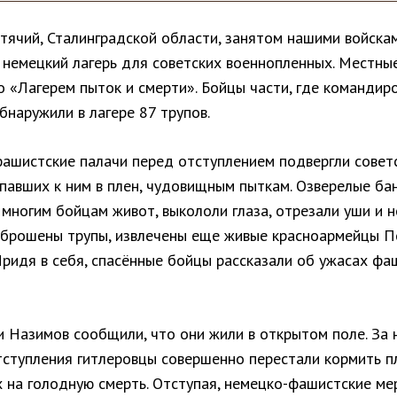
тячий, Сталинградской области, занятом нашими войскам
 немецкий лагерь для советских военнопленных. Местны
о «Лагерем пыток и смерти». Бойцы части, где командиро
бнаружили в лагере 87 трупов.
ашистские палачи перед отступлением подвергли совет
опавших к ним в плен, чудовищным пыткам. Озверелые б
многим бойцам живот, выкололи глаза, отрезали уши и но
 брошены трупы, извлечены еще живые красноармейцы П
Придя в себя, спасённые бойцы рассказали об ужасах фа
и Назимов сообщили, что они жили в открытом поле. За 
тступления гитлеровцы совершенно перестали кормить п
х на голодную смерть. Отступая, немецко-фашистские ме