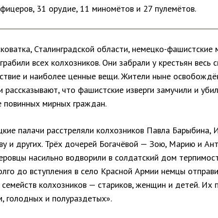
фицеров, 31 орудие, 11 миномётов и 27 пулемётов.
сковатка, Сталинградской области, немецко-фашистские
грабили всех колхозников. Они забрали у крестьян весь с
ствие и наиболее ценные вещи. Жители ныне освобождё
 рассказывают, что фашистские изверги замучили и уби
е повинных мирных граждан.
кие палачи расстреляли колхозников Павла Барыбина, 
ву и других. Трёх дочерей Богачёвой — Зою, Марию и Ан
еровцы насильно водворили в солдатский дом терпимост
лго до вступления в село Красной Армии немцы отправи
 семейств колхозников — стариков, женщин и детей. Их 
, голодных и полураздетых».