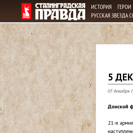
ИСТОРИЯ
ГЕРОИ
РУССКАЯ ЗВЕЗДА 
В
5 ДЕК
ы
05 декабря 1
з
Донской ф
д
21-я армия
е
наступлен