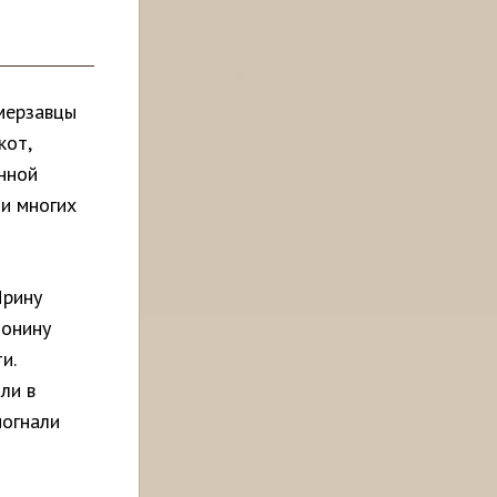
 мерзавцы
кот,
нной
ли многих
Ирину
тонину
и.
ли в
погнали