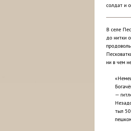
солдат и о
В селе Пе
до нитки о
продоволь
Песковатки
ни в чем н
«Немец
Богачё
— гитл
Незадо
тыл 50
пешком