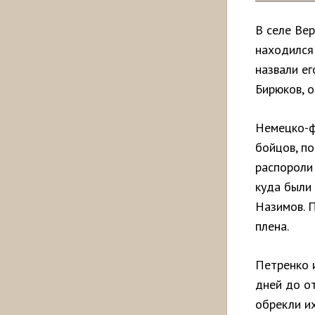
В селе Вер
находился
назвали ег
Бирюков, о
Немецко-ф
бойцов, п
распороли 
куда были
Назимов. 
плена.
Петренко 
дней до о
обрекли и