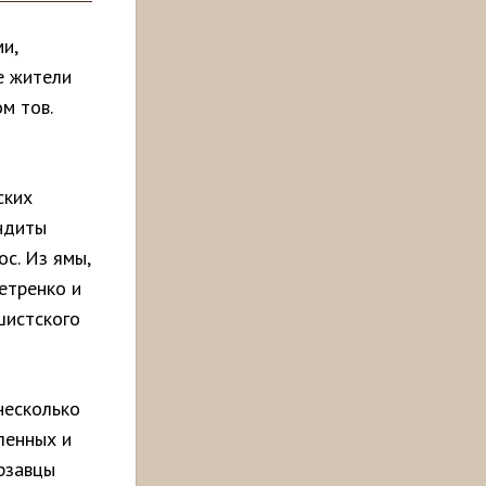
и,
е жители
м тов.
ских
андиты
с. Из ямы,
етренко и
шистского
несколько
ленных и
рзавцы