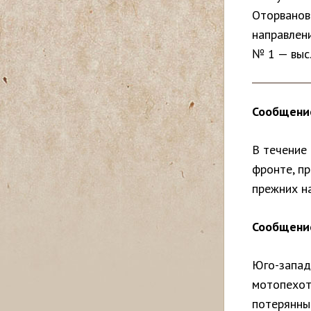
Оторвановк
с
направлен
ь
№ 1 — выс.
Сообщение
В течение
фронте, п
прежних н
Сообщение
Юго-запад
мотопехот
потерянны