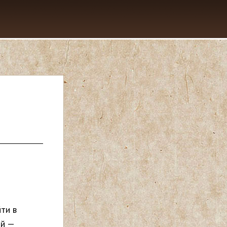
ти в
ий —