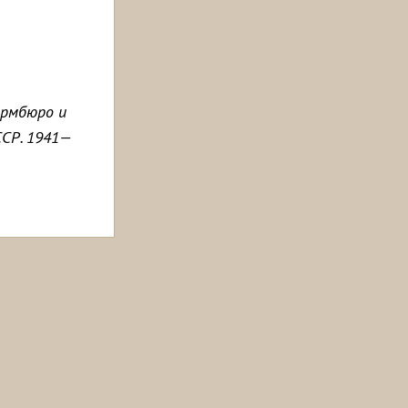
ормбюро и
СР. 1941—