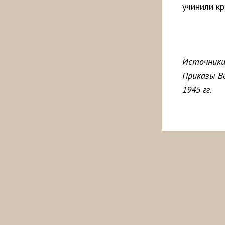
учинили к
Источники:
Приказы В
1945 гг.