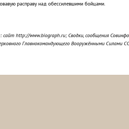
ровавую расправу над обессилевшими бойцами.
 сайт http://www.biograph.ru; Сводки, сообщения Совинф
ерховного Главнокомандующего Вооружёнными Силами СС