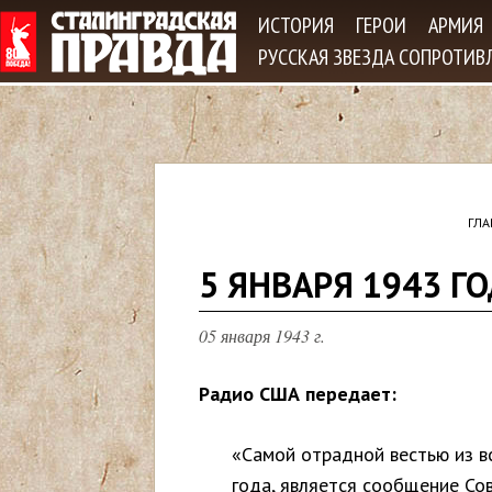
Jum
ИСТОРИЯ
ГЕРОИ
АРМИЯ
РУССКАЯ ЗВЕЗДА СОПРОТИВ
ГЛА
В
5 ЯНВАРЯ 1943 Г
ы
05 января 1943 г.
з
Радио США передает:
д
«Самой отрадной вестью из вс
е
года, является сообщение С