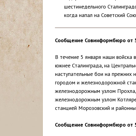
шестинедельного Сталинградо
с
когда напал на Советский Сою
ь
Сообщение Совинформбюро от 5 
В течение 5 января наши войска 
южнее Сталинграда, на Центральн
наступательные бои на прежних 
городом и железнодорожной стан
железнодорожным узлом Прохлад
железнодорожным узлом Котляре
станцией Морозовский и районн
Сообщение Совинформбюро от 5 