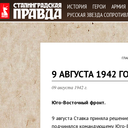
Jum
ИСТОРИЯ
ГЕРОИ
АРМИЯ
РУССКАЯ ЗВЕЗДА СОПРОТИВ
ГЛА
В
9 АВГУСТА 1942 Г
ы
09 августа 1942 г.
з
Юго-Восточный фронт.
д
9 августа Ставка приняла решени
е
подчинялся командующему Юго-Во