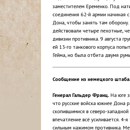
заместителем Еременко. Под нат
с
соединения 62-й армии начиная с
ь
Дона, чтобы занять там оборону.
действовали четыре пехотные, ч
дивизии противника. 9 августа г
ей 13-го танкового корпуса попы
Гейма, но была отбита двумя рум
Сообщение из немецкого штаба
Генерал Гальдер Франц.
На юге 
что русские войска южнее Дона р
скопившимися в северо-западной 
впечатление всё усиливается. 4-
сильным нажимом противника. М