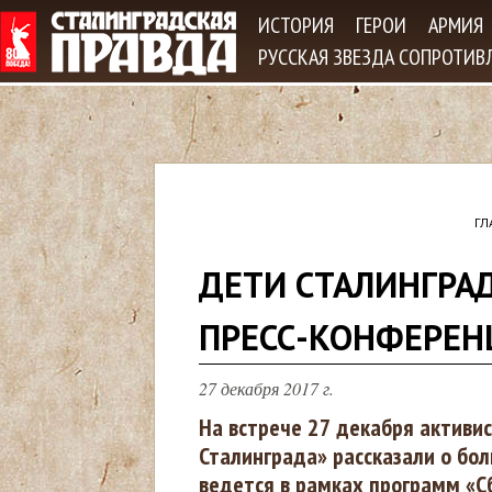
Jum
ИСТОРИЯ
ГЕРОИ
АРМИЯ
РУССКАЯ ЗВЕЗДА СОПРОТИВ
ГЛ
В
ДЕТИ СТАЛИНГРА
ы
ПРЕСС-КОНФЕРЕН
з
27 декабря 2017 г.
д
На встрече 27 декабря активи
Сталинграда» рассказали о бо
е
ведется в рамках программ «С