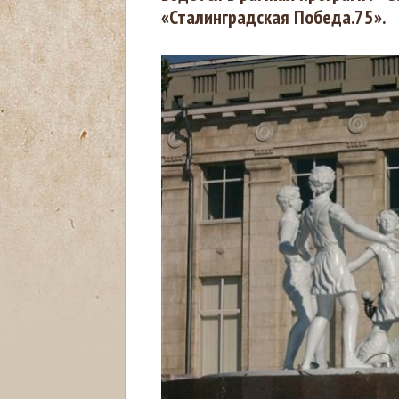
«Сталинградская Победа.75».
с
ь