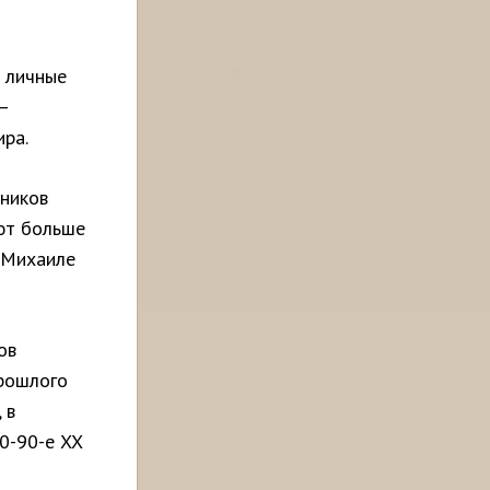
е личные
–
ира.
ников
ют больше
 Михаиле
ов
прошлого
 в
0-90-е XX