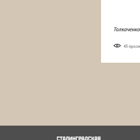
Толкаченк
43 прос