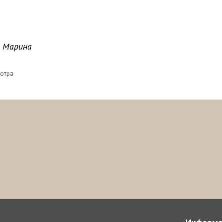
о Марина
мотра