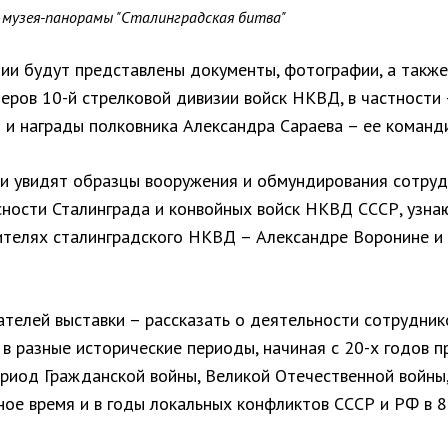
 музея-панорамы "Сталинградская битва"
ции будут представлены документы, фотографии, а такж
еров 10-й стрелковой дивизии войск НКВД, в частности 
 и награды полковника Александра Сараева – ее команд
и увидят образцы вооружения и обмундирования сотруд
сности Сталинграда и конвойных войск НКВД СССР, узна
ителях сталинградского НКВД – Александре Воронине и
ателей выставки – рассказать о деятельности сотрудник
в разные исторические периоды, начиная с 20-х годов 
ериод Гражданской войны, Великой Отечественной войны,
ное время и в годы локальных конфликтов СССР и РФ в 8