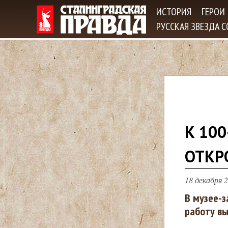
ИСТОРИЯ
ГЕРОИ
РУССКАЯ ЗВЕЗДА 
В
К 10
ы
ОТКР
з
18 декабря 2
д
В музее-з
работу вы
е