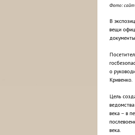
Фото: сайт
В экспози
вещи офиц
документы
Посетител
госбезопа
о руковод
Кривенко.
Цель созд
ведомства 
века – в п
послевоен
века.