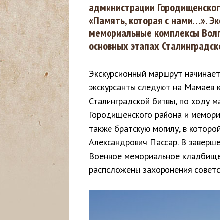
администрации Городищенского
с
«Память, которая с нами…». Э
мемориальные комплексы Волго
ь
основных этапах Сталинградск
Экскурсионный маршрут начинает
экскурсанты следуют на Мамаев к
Сталинградской битвы, по ходу 
Городищенского района и мемори
также братскую могилу, в котор
Александрович Пассар. В заверше
Военное мемориальное кладбище 
расположены захоронения советс