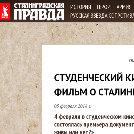
Jum
ИСТОРИЯ
ГЕРОИ
АРМИЯ
РУССКАЯ ЗВЕЗДА СОПРОТИВ
ГЛ
В
СТУДЕНЧЕСКИЙ К
ы
ФИЛЬМ О СТАЛИН
з
05 февраля 2018 г.
д
4 февраля в студенческом кин
состоялась премьера докумен
е
живы или нет?»