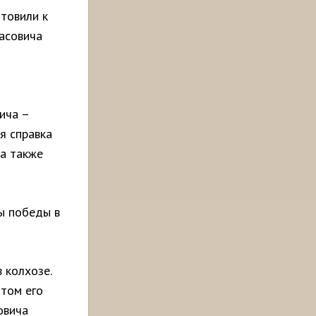
товили к
асовича
ича –
я справка
 а также
ы победы в
 колхозе.
отом его
овича