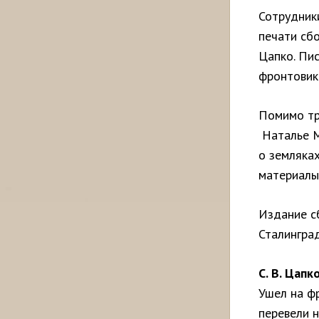
Сотрудник
печати сб
Цапко. Пис
фронтовик
Помимо тр
Наталье М
о земляках
материалы
Издание с
Сталинград
С. В. Цапк
Ушел на фр
перевели 