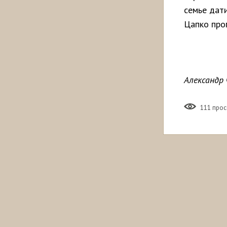
семье дат
Цапко проп
Александр 
111 про