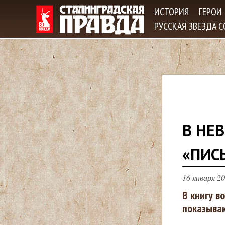
ИСТОРИЯ
ГЕРОИ
РУССКАЯ ЗВЕЗДА 
В
В НЕ
ы
«ПИС
з
16 января 20
д
В книгу в
показыва
е