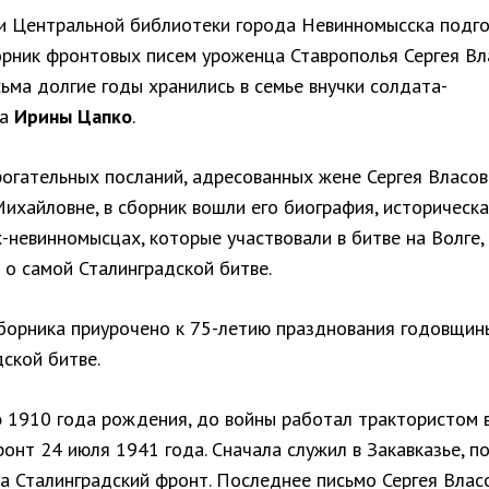
и Центральной библиотеки города Невинномысска подго
орник фронтовых писем уроженца Ставрополья Сергея Вл
ьма долгие годы хранились в семье внучки солдата-
а
Ирины Цапко
.
огательных посланий, адресованных жене Сергея Власов
ихайловне, в сборник вошли его биография, историческа
-невинномысцах, которые участвовали в битве на Волге,
 о самой Сталинградской битве.
борника приурочено к 75-летию празднования годовщин
ской битве.
о
1910 года рождения, до войны работал трактористом в
онт 24 июля 1941 года. Сначала служил в Закавказье, п
на Сталинградский фронт. Последнее письмо Сергея Влас