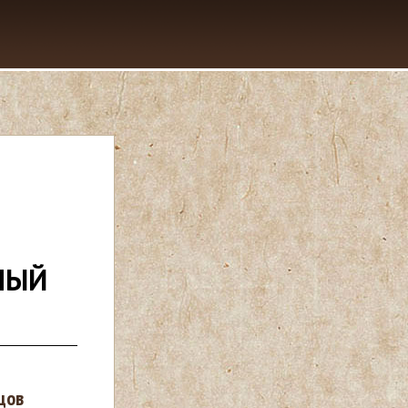
НЫЙ
цов