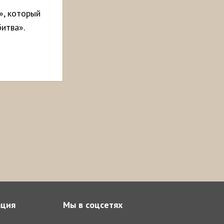
», который
итва».
ция
Мы в соцсетях