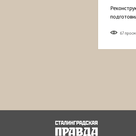
Реконстру
подготови
67 прос