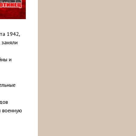
та 1942,
 заняли
йны и
тельные
одов
и военную