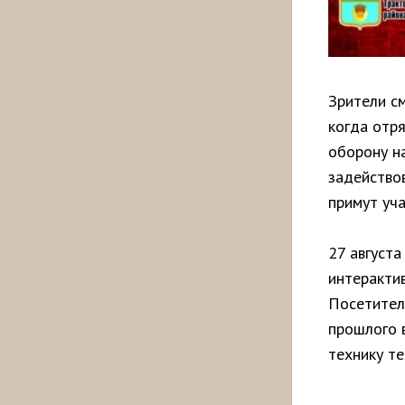
Зрители см
когда отр
оборону н
задейство
примут уч
27 августа
интерактив
Посетител
прошлого в
технику те