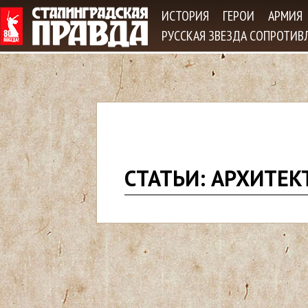
Jum
ИСТОРИЯ
ГЕРОИ
АРМИЯ
РУССКАЯ ЗВЕЗДА СОПРОТИВ
В
СТАТЬИ: АРХИТЕК
ы
з
д
е