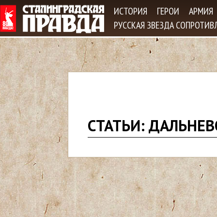
Jum
ИСТОРИЯ
ГЕРОИ
АРМИЯ
РУССКАЯ ЗВЕЗДА СОПРОТИВ
В
СТАТЬИ: ДАЛЬНЕ
ы
з
д
е