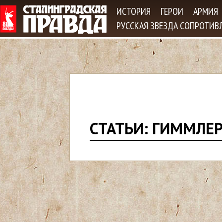
Jum
ИСТОРИЯ
ГЕРОИ
АРМИЯ
РУССКАЯ ЗВЕЗДА СОПРОТИВ
В
СТАТЬИ: ГИММЛЕ
ы
з
д
е