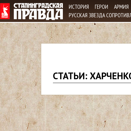
Jum
ИСТОРИЯ
ГЕРОИ
АРМИЯ
РУССКАЯ ЗВЕЗДА СОПРОТИВ
В
СТАТЬИ: ХАРЧЕНК
ы
з
д
е