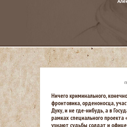
Але
Г
В
Ничего криминального, конечно
фронтовика, орденоносца, уча
ы
Дуку, и не где-нибудь, а в Гос
рамках специального проекта 
з
узнают судьбы солдат и офице