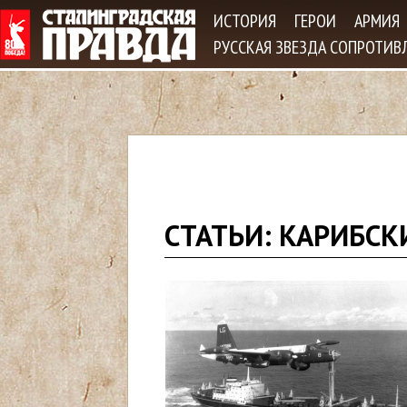
Jum
ИСТОРИЯ
ГЕРОИ
АРМИЯ
РУССКАЯ ЗВЕЗДА СОПРОТИВ
В
СТАТЬИ: КАРИБСК
ы
з
д
е