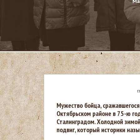
Ма
Г
В
Мужество бойца, сражавшегося 
Октябрьском районе в 75-ю го
ы
Сталинградом. Холодной зимой
подвиг, который историки наз
з