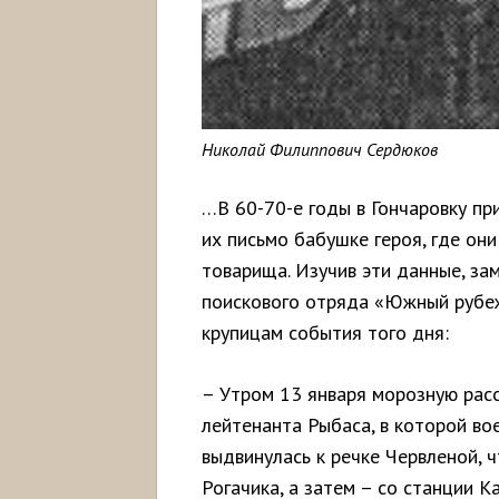
Николай Филиппович Сердюков
…В 60-70-е годы в Гончаровку пр
их письмо бабушке героя, где он
товарища. Изучив эти данные, з
поискового отряда «Южный рубе
крупицам события того дня:
– Утром 13 января морозную расс
лейтенанта Рыбаса, в которой в
выдвинулась к речке Червленой, 
Рогачика, а затем – со станции К