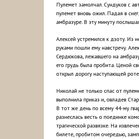
Пулемет замолчал. Сундуков с ав
пулемет вновь ожил. Падая в снег
амбразуре. В эту минуту послыша
Алексей устремился к дзоту. Из 
руками пошли ему навстречу. Але
Сердюкова, лежавшего на амбразу
его грудь была пробита. Ценой с
открыл дорогу наступающей роте
Николай не только спас от пулем
выполнила приказ и, овладев Ста
В тот же день по всему 44-му гва
разнеслась весть о поединке ком
трагической развязке. На извлеч
билете, пробитом очередью, замп