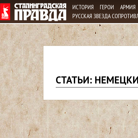
Jum
ИСТОРИЯ
ГЕРОИ
АРМИЯ
РУССКАЯ ЗВЕЗДА СОПРОТИВ
В
СТАТЬИ: НЕМЕЦК
ы
з
д
е