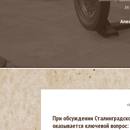
16
Але
Г
В
При обсуждении Сталинградск
оказывается ключевой вопрос:
ы