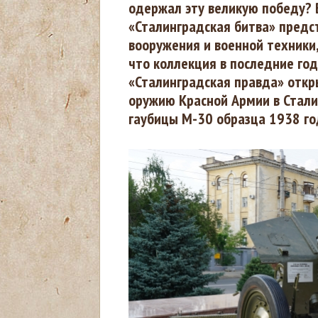
одержал эту великую победу? 
«Сталинградская битва» предс
з
вооружения и военной техники,
что коллекция в последние го
д
«Сталинградская правда» откр
е
оружию Красной Армии в Стали
гаубицы М-30 образца 1938 го
с
ь