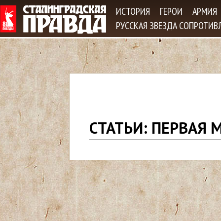
Jum
ИСТОРИЯ
ГЕРОИ
АРМИЯ
РУССКАЯ ЗВЕЗДА СОПРОТИВ
В
СТАТЬИ: ПЕРВАЯ 
ы
з
д
е