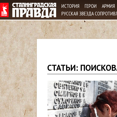
Jum
ИСТОРИЯ
ГЕРОИ
АРМИЯ
РУССКАЯ ЗВЕЗДА СОПРОТИВ
В
СТАТЬИ: ПОИСКОВ
ы
з
д
е