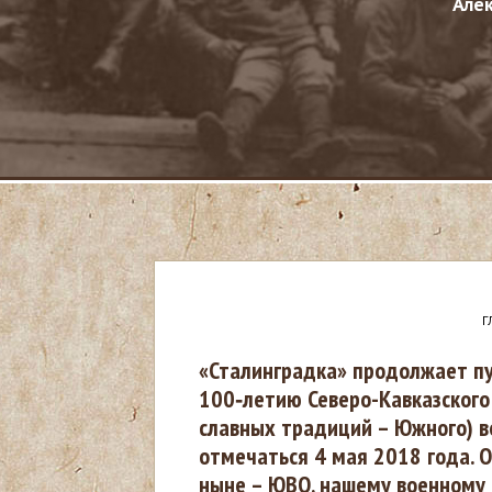
Але
Г
В
«Сталинградка» продолжает п
100‑летию Северо-Кавказского
ы
славных традиций – Южного) в
отмечаться 4 мая 2018 года. 
з
ныне – ЮВО, нашему военному