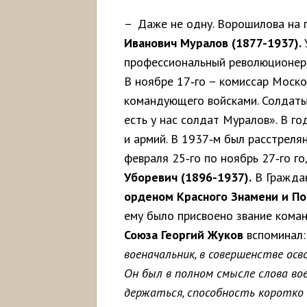
– Даже не одну. Ворошилова на
Иванович Муралов (1877-1937).
профессиональный революционер,
В ноябре 17‑го – комиссар Моско
командующего войсками. Солдаты 
есть у нас солдат Муралов». В г
и армий. В 1937‑м был расстрелян
февраля 25‑го по ноябрь 27‑го г
Уборевич (1896-1937).
В Граждан
орденом
Красного
Знамени
и
По
ему было присвоено звание коман
Союза
Георгий
Жуков
вспоминал
военачальник, в совершенстве ос
Он был в полном смысле слова вое
держаться, способность коротко 