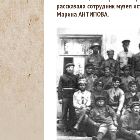
рассказала сотрудник музея и
д
Марина АНТИПОВА.
е
с
ь