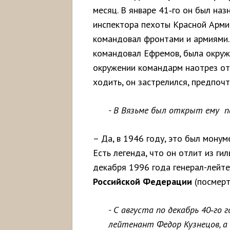
месяц. В январе 41‑го он был наз
инспектора пехоты Красной Арми
командовал фронтами и армиями. 
командовал Ефремов, была окруже
окружении командарм наотрез от
ходить, он застрелился, предпочт
- В Вязьме был открыт ему 
– Да, в 1946 году, это был мону
Есть легенда, что он отлит из ги
декабря 1996 года генерал-лейт
Российской
Федерации
(посмерт
- С августа по декабрь 40
‑
го
г
лейтенант Федор Кузнецов, а