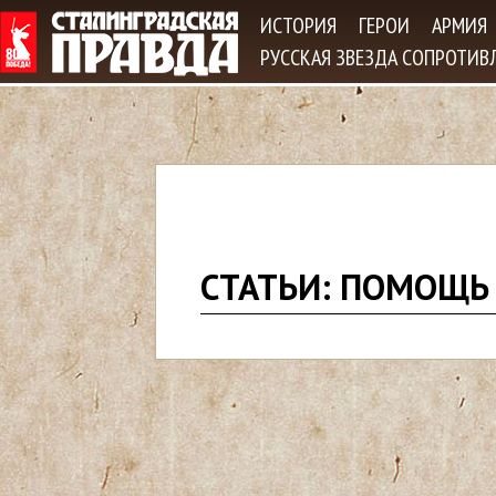
Jum
ИСТОРИЯ
ГЕРОИ
АРМИЯ
РУССКАЯ ЗВЕЗДА СОПРОТИВ
В
СТАТЬИ: ПОМОЩЬ
ы
з
д
е