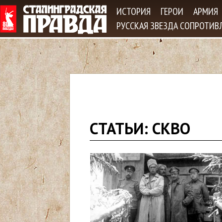
Jum
ИСТОРИЯ
ГЕРОИ
АРМИЯ
РУССКАЯ ЗВЕЗДА СОПРОТИВ
В
СТАТЬИ: СКВО
ы
з
д
е