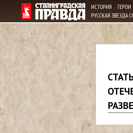
ИСТОРИЯ
ГЕРОИ
РУССКАЯ ЗВЕЗДА 
В
СТАТЬ
ы
ОТЕЧ
з
РАЗВ
д
е