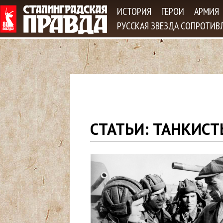
Jum
ИСТОРИЯ
ГЕРОИ
АРМИЯ
РУССКАЯ ЗВЕЗДА СОПРОТИВ
В
СТАТЬИ: ТАНКИС
ы
з
д
е