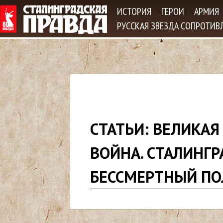
Jum
ИСТОРИЯ
ГЕРОИ
АРМИЯ
РУССКАЯ ЗВЕЗДА СОПРОТИВ
В
СТАТЬИ: ВЕЛИКАЯ
ы
ВОЙНА. СТАЛИНГР
з
БЕССМЕРТНЫЙ ПОЛ
д
е