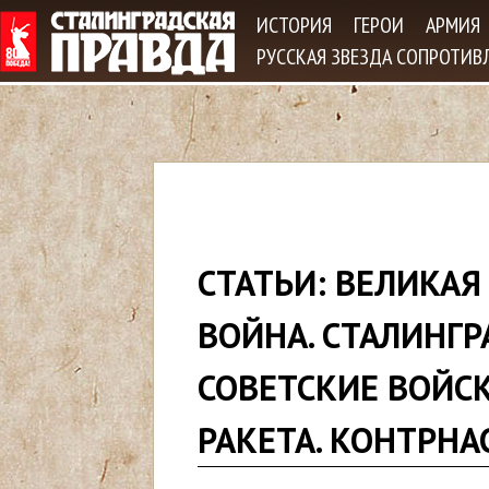
Jum
ИСТОРИЯ
ГЕРОИ
АРМИЯ
РУССКАЯ ЗВЕЗДА СОПРОТИВ
В
СТАТЬИ: ВЕЛИКАЯ
ы
ВОЙНА. СТАЛИНГР
з
СОВЕТСКИЕ ВОЙСК
д
РАКЕТА. КОНТРНА
е