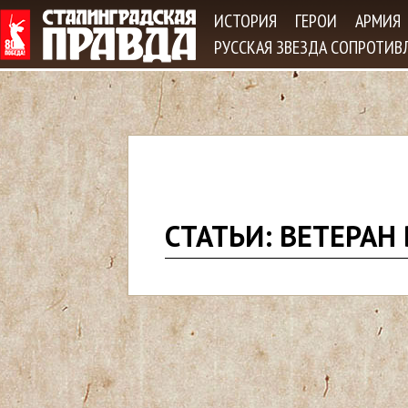
Jum
ИСТОРИЯ
ГЕРОИ
АРМИЯ
РУССКАЯ ЗВЕЗДА СОПРОТИВ
В
СТАТЬИ: ВЕТЕРАН
ы
з
д
е