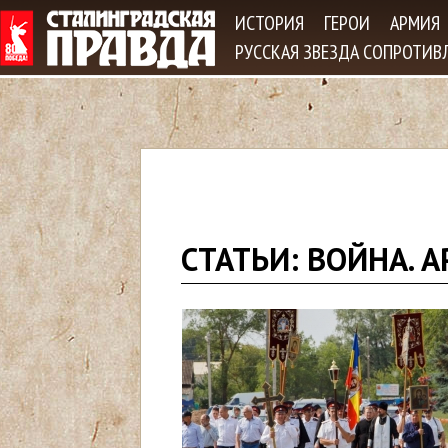
Jum
ИСТОРИЯ
ГЕРОИ
АРМИЯ
РУССКАЯ ЗВЕЗДА СОПРОТИВ
В
СТАТЬИ: ВОЙНА. А
ы
з
д
е