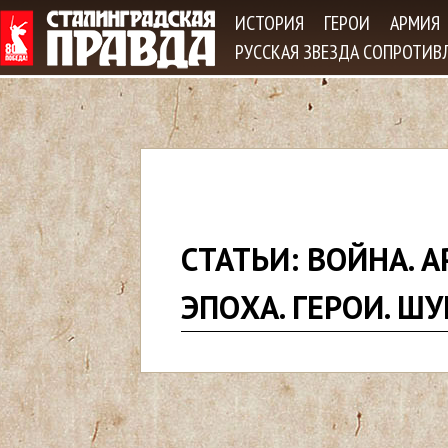
Jum
ИСТОРИЯ
ГЕРОИ
АРМИЯ
РУССКАЯ ЗВЕЗДА СОПРОТИВ
В
СТАТЬИ: ВОЙНА. А
ы
ЭПОХА. ГЕРОИ. Ш
з
д
е