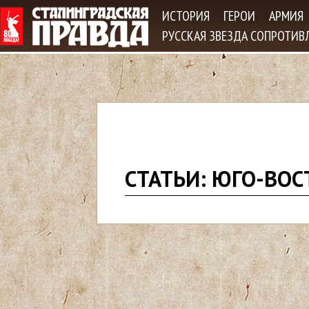
Jum
ИСТОРИЯ
ГЕРОИ
АРМИЯ
РУССКАЯ ЗВЕЗДА СОПРОТИВ
В
СТАТЬИ: ЮГО-ВО
ы
з
д
е