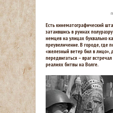
Г
В
Есть кинематографический шта
затаившись в руинах полуразр
ы
немцев на улицах буквально ка
преувеличение. В городе, где
з
«железный ветер бил в лицо»,
передвигаться – враг встречал
д
реалиях битвы на Волге.
е
с
ь