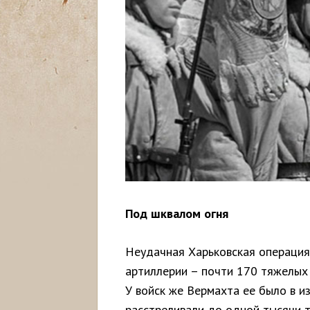
Под шквалом огня
Неудачная Харьковская операция
артиллерии – почти 170 тяжелых 
У войск же Вермахта ее было в и
расстреливали до одной тысячи т