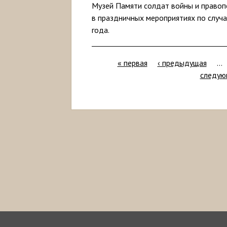
Музей Памяти солдат войны и правоп
в праздничных мероприятиях по случ
года.
« первая
‹ предыдущая
…
следую
С
т
р
а
н
и
ц