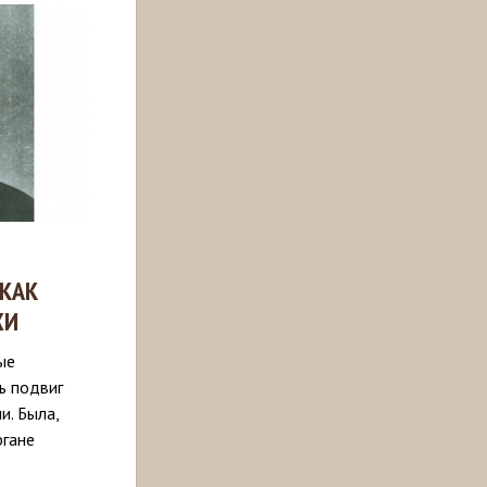
 КАК
ХИ
ые
ь подвиг
. Была,
ргане