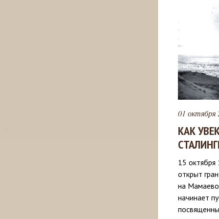
01 октября 
КАК УВЕ
СТАЛИНГ
15 октября
открыт гра
на Мамаевом
начинает пу
посвященны