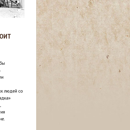
ТОИТ
 бы
в
еи
ых людей со
адка»
,
тия
не.