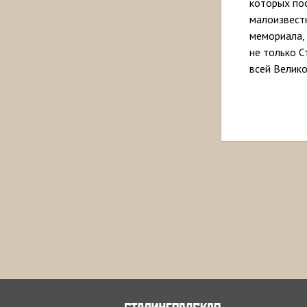
которых пос
малоизвест
мемориала,
не только С
всей Велик