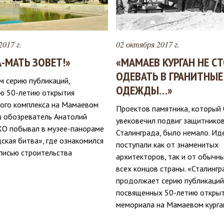
2017 г.
02 октября 2017 г.
-МАТЬ ЗОВЕТ!»
«МАМАЕВ КУРГАН НЕ С
ОДЕВАТЬ В ГРАНИТНЫЕ
 серию публикаций,
ОДЕЖДЫ…»
ю 50-летию открытия
ого комплекса на Мамаевом
Проектов памятника, который
ш обозреватель Анатолий
увековечил подвиг защитнико
 побывал в музее-панораме
Сталинграда, было немало. Ид
ская битва», где ознакомился
поступали как от знаменитых
писью строительства
архитекторов, так и от обычн
всех концов страны. «Сталингр
продолжает серию публикаций
посвященных 50-летию откры
мемориала на Мамаевом курга