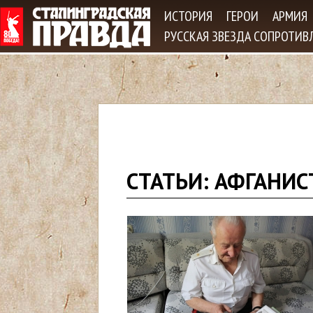
Jum
ИСТОРИЯ
ГЕРОИ
АРМИЯ
РУССКАЯ ЗВЕЗДА СОПРОТИВ
В
СТАТЬИ: АФГАНИСТ
ы
з
д
е