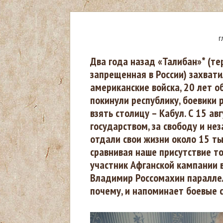
Г
В
Два года назад «Талибан»* (те
запрещенная в России) захвати
ы
американские войска, 20 лет о
покинули республику, боевики 
з
взять столицу – Кабул. С 15 ав
государством, за свободу и не
д
отдали свои жизни около 15 ты
е
сравнивая наше присутствие то
участник Афганской кампании 
с
Владимир Россомахин параллел
почему, и напоминает боевые 
ь